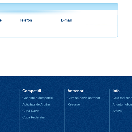
e
Telefon
E-mail
Competitii
Antrenori
Info
Gaseste o competitie
Cum sa devin antrenor
Cele mai recen
Activitate de Arbitraj
Resurse
Anunturi ofici
Cupa Davis
Arhiva
Cupa Federatiei