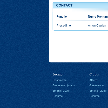
CONTACT
DIRECT
Functie
Nume Prenum
Presedinte
Anton Ciprian
Jucatori
Cluburi
Clasamente
Afiliere
Gaseste un jucator
Gaseste club
Sprijin si sfaturi
Sprijin si sfaturi
Resurse
Resurse