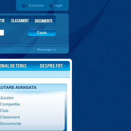
Cont nou
Login
Cauta
Restrange (–)
UTARE AVANSATA
Jucator
Competitie
Club
Clasament
Documente