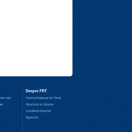
Despre FRT
te stiri
Centrul National de Tenis
ale
Structura si Viziune
Comitetul Director
Sponsori