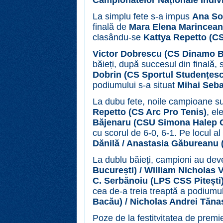
Campionatelor Naționale Indi
La simplu fete s-a impus
Ana So
finală de
Mara Elena Marincean
clasându-se
Kattya Repetto (CS
Victor Dobrescu (CS Dinamo B
băieți, după succesul din finală, s
Dobrin (CS Sportul Studențesc
podiumului s-a situat
Mihai Seba
La dubu fete, noile campioane s
Repetto (CS Arc Pro Tenis)
, el
Băjenaru (CSU Simona Halep C
cu scorul de 6-0, 6-1. Pe locul al
Dănilă / Anastasia Găbureanu 
La dublu băieți, campioni au dev
București) / William Nicholas 
C. Serbănoiu (LPS CSS Pitești)
cea de-a treia treaptă a podiumu
Bacău) / Nicholas Andrei Tănas
Poze de la festitvitatea de prem