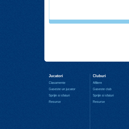
Jucatori
Cluburi
Clasamente
Afiliere
Gaseste un jucator
Gaseste club
Sprijin si sfaturi
Sprijin si sfaturi
Resurse
Resurse