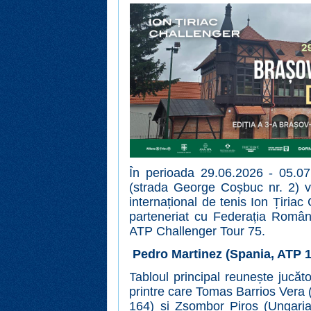
În perioada 29.06.2026 - 05.0
(strada George Coșbuc nr. 2) va
internațional de tenis Ion Țiriac
parteneriat cu Federația Română
ATP Challenger Tour 75.
Pedro Martinez (Spania, ATP 13
Tabloul principal reunește jucăto
printre care Tomas Barrios Vera (
164) și Zsombor Piros (Ungaria