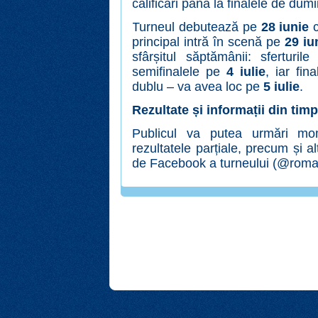
calificări până la finalele de dumi
Turneul debutează pe
28 iunie
c
principal intră în scenă pe
29 iu
sfârșitul săptămânii: sfertur
semifinalele pe
4 iulie
, iar fin
dublu – va avea loc pe
5 iulie
.
Rezultate și informații din tim
Publicul va putea urmări mom
rezultatele parțiale, precum și a
de Facebook a turneului
(@roman