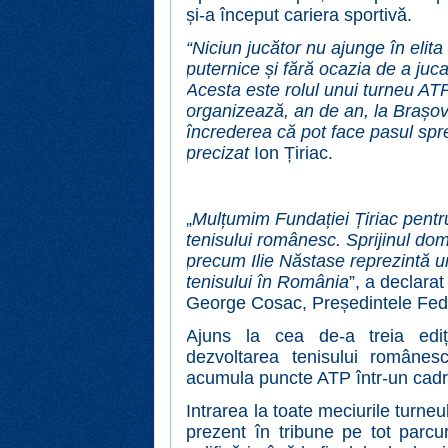
și-a început cariera sportivă.
“Niciun jucător nu ajunge în elita 
puternice și fără ocazia de a juca
Acesta este rolul unui turneu AT
organizează, an de an, la Brașov: 
încrederea că pot face pasul spre 
precizat
Ion Țiriac.
„
Mulțumim Fundației Țiriac pentr
tenisului românesc. Sprijinul dom
precum Ilie Năstase reprezintă u
tenisului în România
”, a declara
George Cosac, Președintele Fed
Ajuns la cea de-a treia ediți
dezvoltarea tenisului românesc
acumula puncte ATP într-un cadru
Intrarea la toate meciurile turneulu
prezent în tribune pe tot parcu