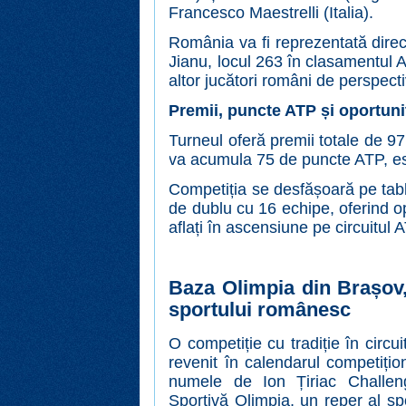
Francesco Maestrelli (Italia).
România va fi reprezentată direct
Jianu, locul 263 în clasamentul AT
altor jucători români de perspect
Premii, puncte ATP și oportuni
Turneul oferă premii totale de 97
va acumula 75 de puncte ATP, ese
Competiția se desfășoară pe tabl
de dublu cu 16 echipe, oferind op
aflați în ascensiune pe circuitul
Baza Olimpia din Brașov,
sportului românesc
O competiție cu tradiție în circu
revenit în calendarul competiți
numele de Ion Țiriac Challen
Sportivă Olimpia, un reper al spo