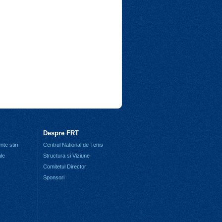
Despre FRT
te stiri
Centrul National de Tenis
ale
Structura si Viziune
Comitetul Director
Sponsori