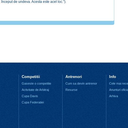
 început de undeva. Acesta este acel loc.”).
Competitii
Antrenori
Info
Gaseste o competitie
Cum sa devin antrenor
Cele mai recen
Activitate de Arbitraj
Resurse
Anunturi ofici
Cupa Davis
Arhiva
Cupa Federatiei