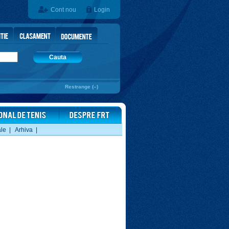
Cont nou
Login
Cauta
Restrange (–)
ale
|
Arhiva
|