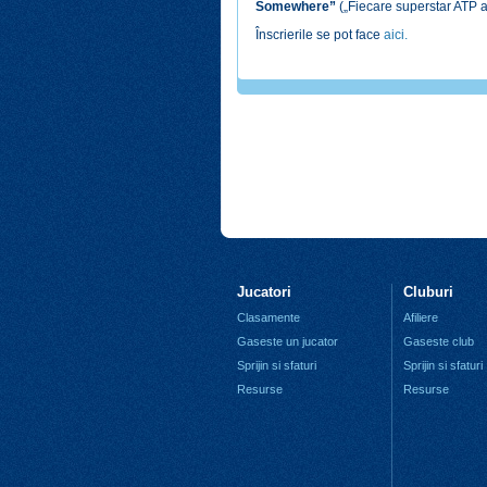
Somewhere”
(„Fiecare superstar ATP a
Înscrierile se pot face
aici.
Jucatori
Cluburi
Clasamente
Afiliere
Gaseste un jucator
Gaseste club
Sprijin si sfaturi
Sprijin si sfaturi
Resurse
Resurse