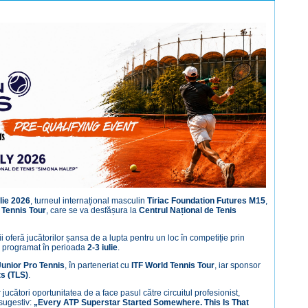
ulie 2026
, turneul internațional masculin
Tiriac Foundation Futures M15
,
 Tennis Tour
, care se va desfășura la
Centrul Național de Tenis
ii oferă jucătorilor șansa de a lupta pentru un loc în competiție prin
, programat în perioada
2-3 iulie
.
Junior Pro Tennis
, în parteneriat cu
ITF World Tennis Tour
, iar sponsor
ts (TLS)
.
 jucători oportunitatea de a face pasul către circuitul profesionist,
sugestiv:
„Every ATP Superstar Started Somewhere. This Is That