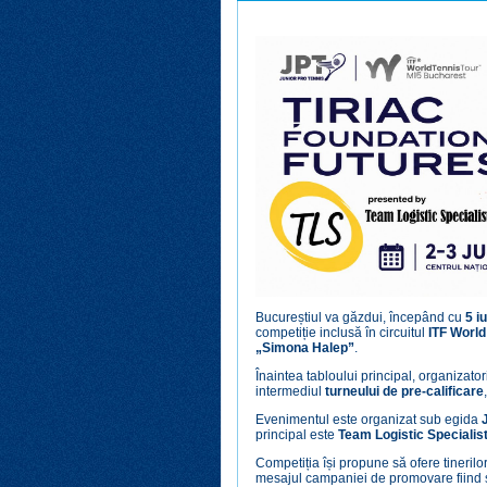
Bucureștiul va găzdui, începând cu
5 i
competiție inclusă în circuitul
ITF World
„Simona Halep”
.
Înaintea tabloului principal, organizator
intermediul
turneului de pre-calificare
Evenimentul este organizat sub egida
principal este
Team Logistic Specialis
Competiția își propune să ofere tinerilor
mesajul campaniei de promovare fiind 