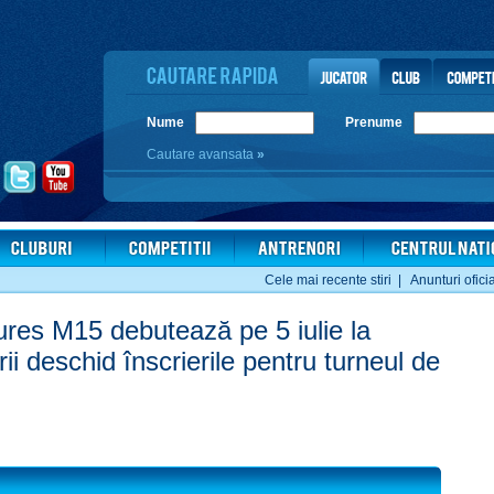
Nume
Prenume
Cautare avansata
»
Cele mai recente stiri
|
Anunturi ofici
ures M15 debutează pe 5 iulie la
ii deschid înscrierile pentru turneul de