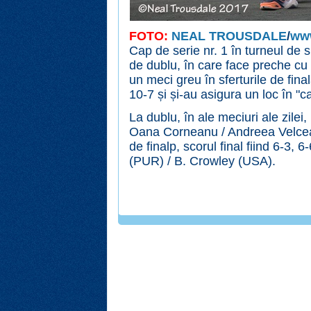
FOTO:
NEAL TROUSDALE
/
ww
Cap de serie nr. 1 în turneul de s
de dublu, în care face preche cu
un meci greu în sferturile de fina
10-7 și și-au asigura un loc în "c
La dublu, în ale meciuri ale zilei
Oana Corneanu / Andreea Velcea a
de finalp, scorul final fiind 6-3,
(PUR) / B. Crowley (USA).