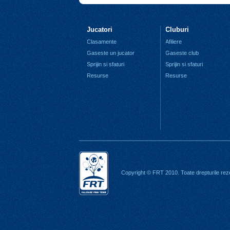
Jucatori
Cluburi
Clasamente
Afiliere
Gaseste un jucator
Gaseste club
Sprijin si sfaturi
Sprijin si sfaturi
Resurse
Resurse
Copyright © FRT 2010. Toate drepturile rez