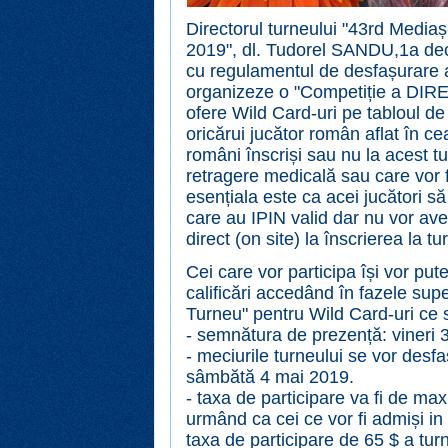
Directorul turneului "43rd Medi
2019", dl. Tudorel SANDU,1a deci
cu regulamentul de desfașurare a
organizeze o "Competiție a D
ofere Wild Card-uri pe tabloul de
oricărui jucător român aflat în ce
români înscriși sau nu la acest t
retragere medicală sau care vor fi
esențiala este ca acei jucători s
care au IPIN valid dar nu vor ave
direct (on site) la înscrierea la tu
Cei care vor participa își vor pu
calificări accedând în fazele sup
Turneu" pentru Wild Card-uri ce
- semnătura de prezență: vineri 
- meciurile turneului se vor desf
sâmbătă 4 mai 2019.
- taxa de participare va fi de m
urmând ca cei ce vor fi admiși in 
taxa de participare de 65 $ a turn