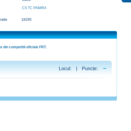
CS TC PAMIRA
matie
18295
e din competitii oficiale FRT.
Locul: | Puncte: