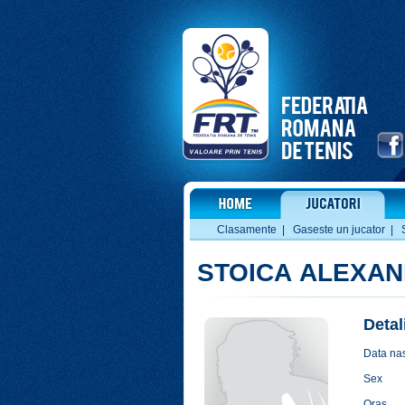
Clasamente
|
Gaseste un jucator
|
STOICA ALEXA
Detal
Data nas
Sex
Oras