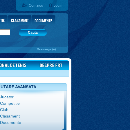
Cont nou
Login
Cauta
Restrange (–)
UTARE AVANSATA
Jucator
Competitie
Club
Clasament
Documente