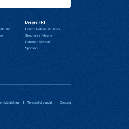
Despre FRT
te stiri
Centrul National de Tenis
ale
Structura si Viziune
Comitetul Director
Sponsori
nfidentialitate
|
Termeni si conditii
|
Contact