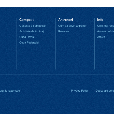
Competitii
Antrenori
Info
Gaseste o competitie
Cum sa devin antrenor
Cele mai recen
Activitate de Arbitraj
Resurse
Anunturi ofici
Cupa Davis
Arhiva
Cupa Federatiei
turile rezervate
Privacy Policy
|
Declaratie de co