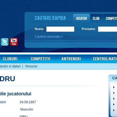
Nume
Prenume
Cautare avansata
»
Sprijin si sfaturi
|
Resurse
NDRU
CA
iile jucatorului
terii
04.09.1997
Masculin
SIBIU