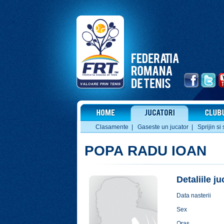
Clasamente
|
Gaseste un jucator
|
Sprijin si 
POPA RADU IOAN
Detaliile j
Data nasterii
Sex
Oras