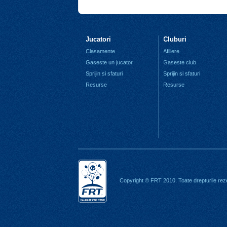
Jucatori
Cluburi
Clasamente
Afiliere
Gaseste un jucator
Gaseste club
Sprijin si sfaturi
Sprijin si sfaturi
Resurse
Resurse
Copyright © FRT 2010. Toate drepturile rez