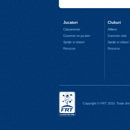
Jucatori
Cluburi
Clasamente
Afiliere
Gaseste un jucator
Gaseste club
Sprijin si sfaturi
Sprijin si sfaturi
Resurse
Resurse
Copyright © FRT 2010. Toate drep