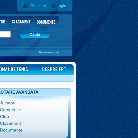
Cont nou
Login
Cauta
Restrange (–)
UTARE AVANSATA
Jucator
Competitie
Club
Clasament
Documente