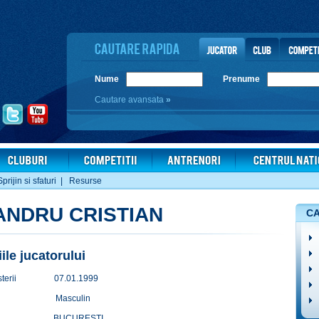
Nume
Prenume
Cautare avansata
»
Sprijin si sfaturi
|
Resurse
ANDRU CRISTIAN
CA
iile jucatorului
terii
07.01.1999
Masculin
BUCURESTI