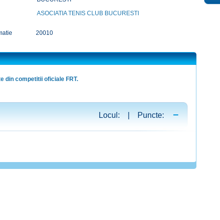
ASOCIATIA TENIS CLUB BUCURESTI
matie
20010
e din competitii oficiale FRT.
Locul: | Puncte: