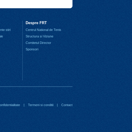
Despre FRT
te stiri
Centrul National de Tenis
ale
Structura si Viziune
Comitetul Director
Sponsori
nfidentialitate
|
Termeni si conditii
|
Contact