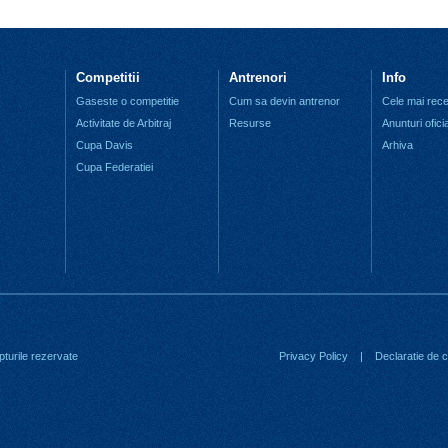
Competitii
Antrenori
Info
Gaseste o competitie
Cum sa devin antrenor
Cele mai recen
Activitate de Arbitraj
Resurse
Anunturi ofici
Cupa Davis
Arhiva
Cupa Federatiei
turile rezervate
Privacy Policy
|
Declaratie de co