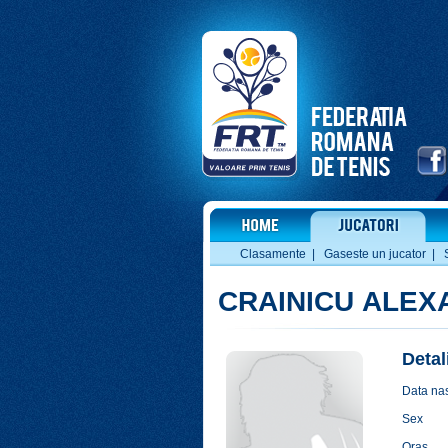
Clasamente
|
Gaseste un jucator
|
CRAINICU ALEX
Detal
Data nas
Sex
Oras