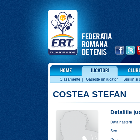
Clasamente
|
Gaseste un jucator
|
Sprijin si 
COSTEA STEFAN
Detaliile j
Data nasterii
Sex
Oras