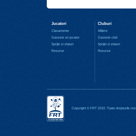
Jucatori
Cluburi
Clasamente
Afiliere
Gaseste un jucator
Gaseste club
Sprijin si sfaturi
Sprijin si sfaturi
Resurse
Resurse
Copyright © FRT 2010. Toate drepturile rez