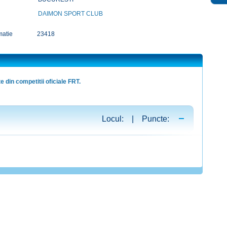
DAIMON SPORT CLUB
matie
23418
e din competitii oficiale FRT.
Locul: | Puncte: