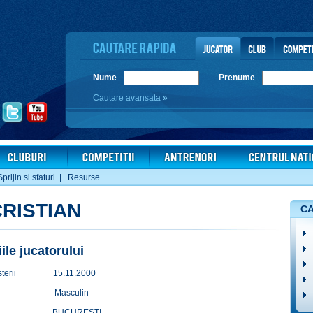
Nume
Prenume
Cautare avansata
»
Sprijin si sfaturi
|
Resurse
CRISTIAN
CA
iile jucatorului
terii
15.11.2000
Masculin
BUCURESTI