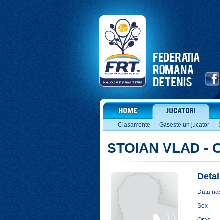
Clasamente
|
Gaseste un jucator
|
STOIAN VLAD - 
Detal
Data nas
Sex
Oras