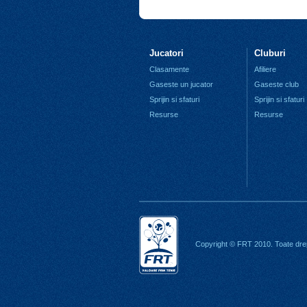
Jucatori
Cluburi
Clasamente
Afiliere
Gaseste un jucator
Gaseste club
Sprijin si sfaturi
Sprijin si sfaturi
Resurse
Resurse
Copyright © FRT 2010. Toate drep