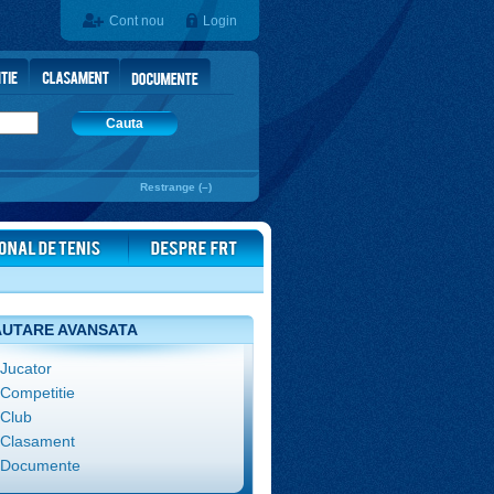
Cont nou
Login
Cauta
Restrange (–)
UTARE AVANSATA
Jucator
Competitie
Club
Clasament
Documente