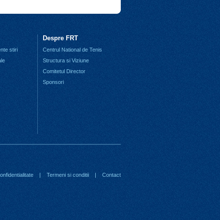
Despre FRT
te stiri
Centrul National de Tenis
ale
Structura si Viziune
Comitetul Director
Sponsori
nfidentialitate
|
Termeni si conditii
|
Contact