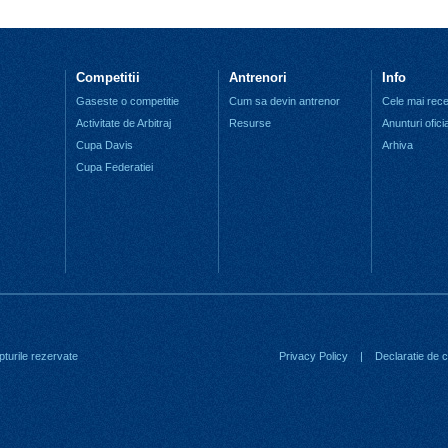
Competitii
Antrenori
Info
Gaseste o competitie
Cum sa devin antrenor
Cele mai recen
Activitate de Arbitraj
Resurse
Anunturi ofici
Cupa Davis
Arhiva
Cupa Federatiei
turile rezervate
Privacy Policy
|
Declaratie de co