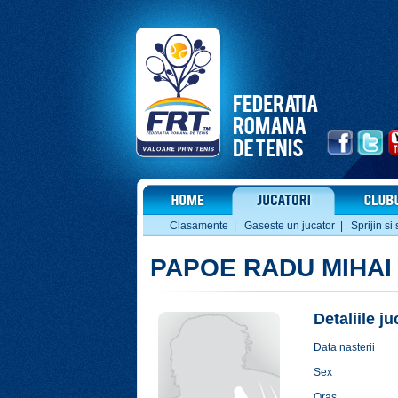
Clasamente
|
Gaseste un jucator
|
Sprijin si 
PAPOE RADU MIHAI
Detaliile j
Data nasterii
Sex
Oras