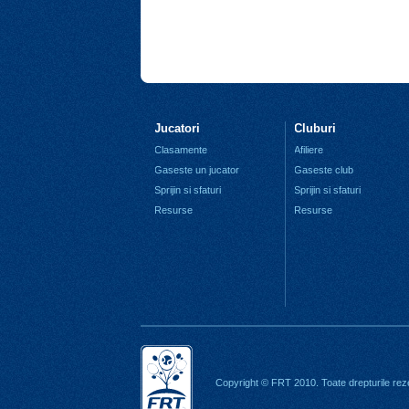
Jucatori
Cluburi
Clasamente
Afiliere
Gaseste un jucator
Gaseste club
Sprijin si sfaturi
Sprijin si sfaturi
Resurse
Resurse
Copyright © FRT 2010. Toate drepturile rez