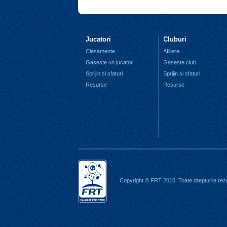
Jucatori
Cluburi
Clasamente
Afiliere
Gaseste un jucator
Gaseste club
Sprijin si sfaturi
Sprijin si sfaturi
Resurse
Resurse
Copyright © FRT 2010. Toate drepturile rez