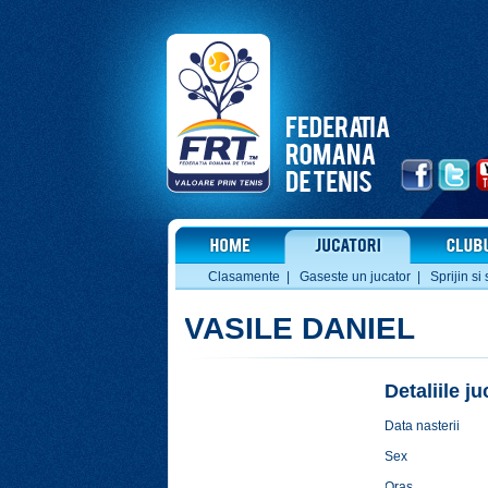
Clasamente
|
Gaseste un jucator
|
Sprijin si 
VASILE DANIEL
Detaliile j
Data nasterii
Sex
Oras