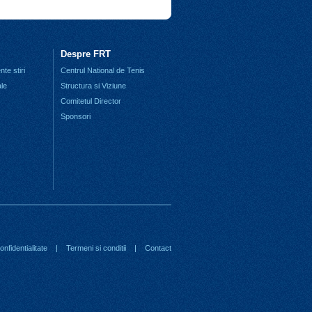
Despre FRT
te stiri
Centrul National de Tenis
ale
Structura si Viziune
Comitetul Director
Sponsori
nfidentialitate
|
Termeni si conditii
|
Contact