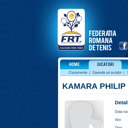
Clasamente
|
Gaseste un jucator
|
KAMARA PHILIP
Detal
Data nas
Sex
Oras