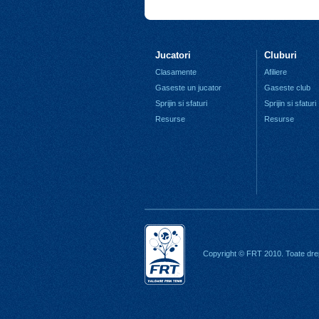
Jucatori
Cluburi
Clasamente
Afiliere
Gaseste un jucator
Gaseste club
Sprijin si sfaturi
Sprijin si sfaturi
Resurse
Resurse
Copyright © FRT 2010. Toate drep