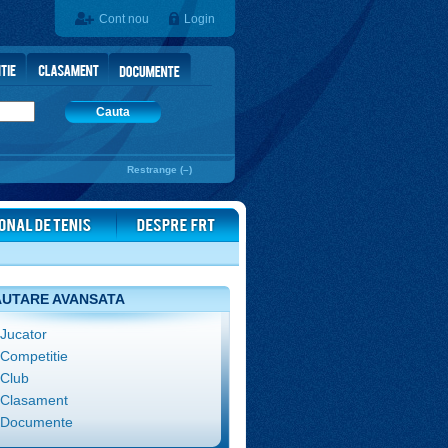
Cont nou
Login
Cauta
Restrange (–)
UTARE AVANSATA
Jucator
Competitie
Club
Clasament
Documente