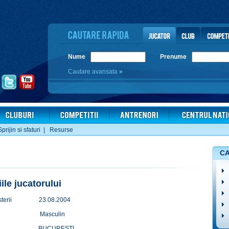
Nume
Prenume
Cautare avansata
»
Sprijin si sfaturi
|
Resurse
CA
iile jucatorului
terii
23.08.2004
Masculin
BUCURESTI