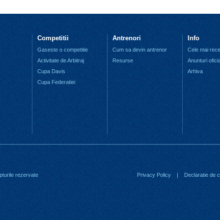
Competitii
Antrenori
Info
Gaseste o competitie
Cum sa devin antrenor
Cele mai recen
Activitate de Arbitraj
Resurse
Anunturi ofici
Cupa Davis
Arhiva
Cupa Federatiei
turile rezervate
Privacy Policy
|
Declaratie de co