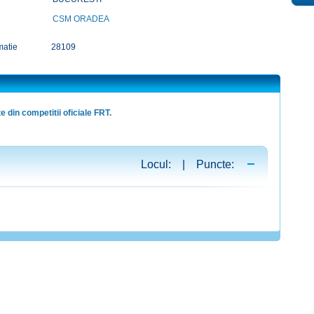
CSM ORADEA
matie
28109
e din competitii oficiale FRT.
Locul: | Puncte: