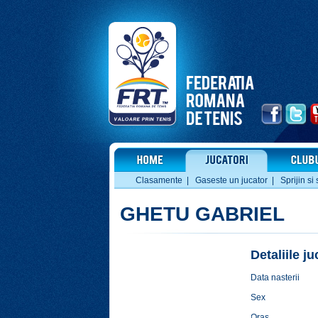
Clasamente
|
Gaseste un jucator
|
Sprijin si 
GHETU GABRIEL
Detaliile j
Data nasterii
Sex
Oras