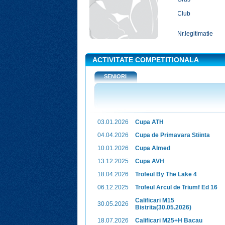
Club
Nr.legitimatie
ACTIVITATE COMPETITIONALA
SENIORI
03.01.2026
Cupa ATH
04.04.2026
Cupa de Primavara Stiinta
10.01.2026
Cupa Almed
13.12.2025
Cupa AVH
18.04.2026
Trofeul By The Lake 4
06.12.2025
Trofeul Arcul de Triumf Ed 16
Calificari M15
30.05.2026
Bistrita(30.05.2026)
18.07.2026
Calificari M25+H Bacau