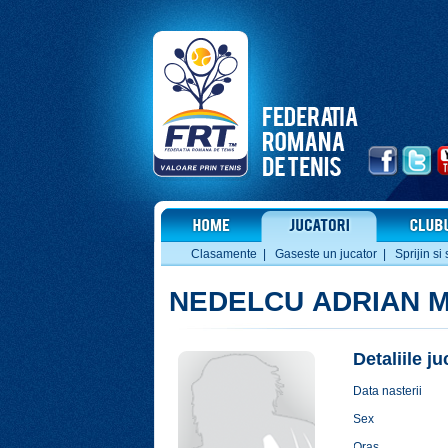
Clasamente
|
Gaseste un jucator
|
Sprijin si 
NEDELCU ADRIAN M
Detaliile j
Data nasterii
Sex
Oras