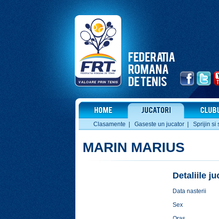
Clasamente
|
Gaseste un jucator
|
Sprijin si 
MARIN MARIUS
Detaliile j
Data nasterii
Sex
Oras