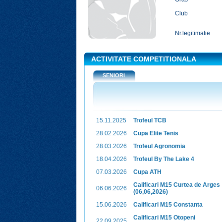
Club
Nr.legitimatie
ACTIVITATE COMPETITIONALA
SENIORI
15.11.2025
Trofeul TCB
28.02.2026
Cupa Elite Tenis
28.03.2026
Trofeul Agronomia
18.04.2026
Trofeul By The Lake 4
07.03.2026
Cupa ATH
Calificari M15 Curtea de Arges
06.06.2026
(06,06,2026)
15.06.2026
Calificari M15 Constanta
Calificari M15 Otopeni
22.09.2025