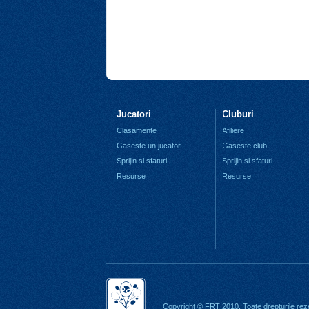
Jucatori
Cluburi
Clasamente
Afiliere
Gaseste un jucator
Gaseste club
Sprijin si sfaturi
Sprijin si sfaturi
Resurse
Resurse
Copyright © FRT 2010. Toate drepturile rez