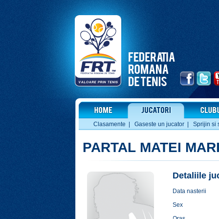
Clasamente
|
Gaseste un jucator
|
Sprijin si 
PARTAL MATEI MAR
Detaliile j
Data nasterii
Sex
Oras