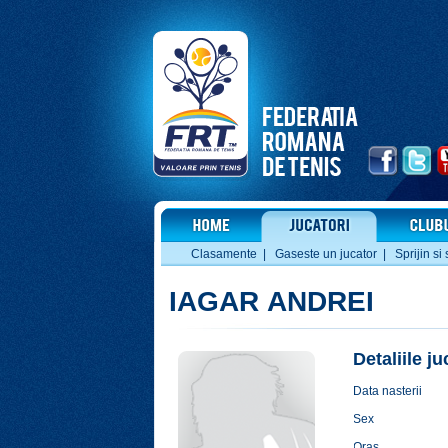
Clasamente
|
Gaseste un jucator
|
Sprijin si 
IAGAR ANDREI
Detaliile j
Data nasterii
Sex
Oras