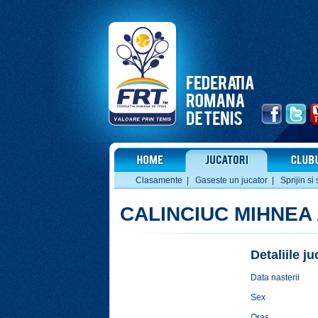
Clasamente
|
Gaseste un jucator
|
Sprijin si 
CALINCIUC MIHNEA 
Detaliile j
Data nasterii
Sex
Oras