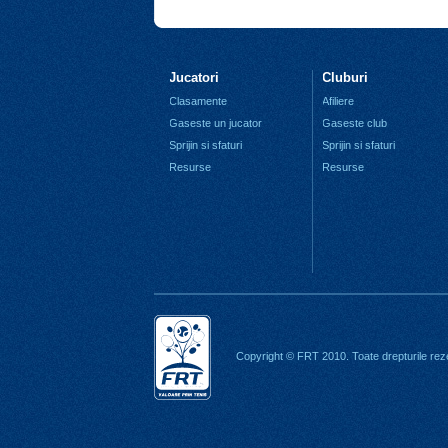
Jucatori
Cluburi
Clasamente
Afiliere
Gaseste un jucator
Gaseste club
Sprijin si sfaturi
Sprijin si sfaturi
Resurse
Resurse
Copyright © FRT 2010. Toate drepturile rez