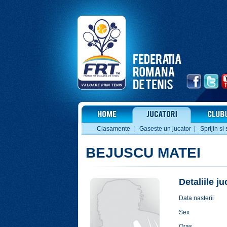
Clasamente
|
Gaseste un jucator
|
Sprijin si 
BEJUSCU MATEI
Detaliile j
Data nasterii
Sex
Oras