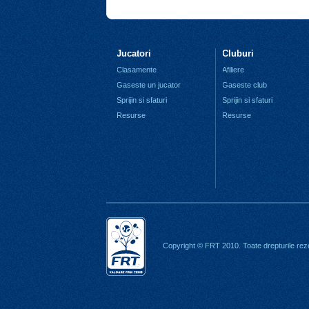
Jucatori
Cluburi
Clasamente
Afiliere
Gaseste un jucator
Gaseste club
Sprijin si sfaturi
Sprijin si sfaturi
Resurse
Resurse
Copyright © FRT 2010. Toate drepturile rez