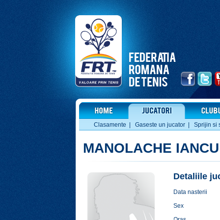
Clasamente
|
Gaseste un jucator
|
Sprijin si 
MANOLACHE IANCU
Detaliile j
Data nasterii
Sex
Oras