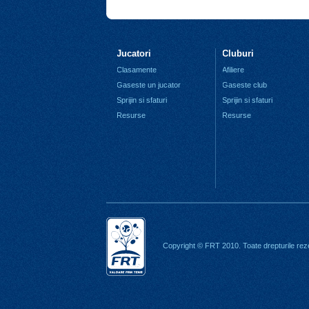
Jucatori
Cluburi
Clasamente
Afiliere
Gaseste un jucator
Gaseste club
Sprijin si sfaturi
Sprijin si sfaturi
Resurse
Resurse
Copyright © FRT 2010. Toate drepturile rez