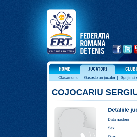
Clasamente
|
Gaseste un jucator
|
Sprijin si 
COJOCARIU SERGI
Detaliile j
Data nasterii
Sex
Oras