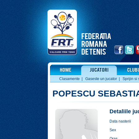
Clasamente
|
Gaseste un jucator
|
Sprijin si 
POPESCU SEBASTIA
Detaliile j
Data nasterii
Sex
Oras