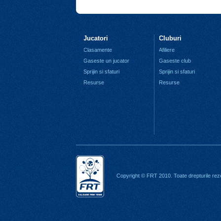
Jucatori
Cluburi
Clasamente
Afiliere
Gaseste un jucator
Gaseste club
Sprijin si sfaturi
Sprijin si sfaturi
Resurse
Resurse
Copyright © FRT 2010. Toate drepturile rez