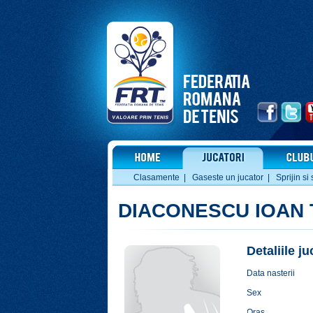
Clasamente
|
Gaseste un jucator
|
Sprijin si 
DIACONESCU IOAN
Detaliile j
Data nasterii
Sex
Oras