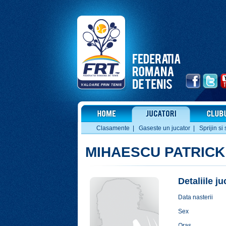
Clasamente
|
Gaseste un jucator
|
Sprijin si 
MIHAESCU PATRICK
Detaliile j
Data nasterii
Sex
Oras