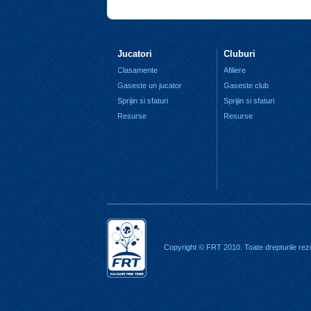
Jucatori
Cluburi
Clasamente
Afiliere
Gaseste un jucator
Gaseste club
Sprijin si sfaturi
Sprijin si sfaturi
Resurse
Resurse
Copyright © FRT 2010. Toate drepturile rez