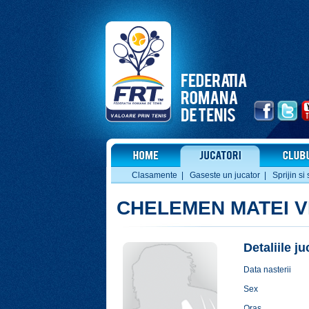
Clasamente
|
Gaseste un jucator
|
Sprijin si 
CHELEMEN MATEI V
Detaliile j
Data nasterii
Sex
Oras