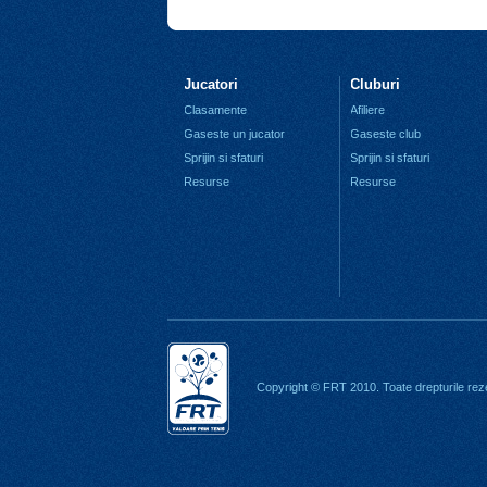
Jucatori
Cluburi
Clasamente
Afiliere
Gaseste un jucator
Gaseste club
Sprijin si sfaturi
Sprijin si sfaturi
Resurse
Resurse
Copyright © FRT 2010. Toate drepturile rez