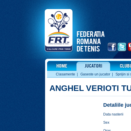
Clasamente
|
Gaseste un jucator
|
Sprijin si 
ANGHEL VERIOTI T
Detaliile j
Data nasterii
Sex
Oras