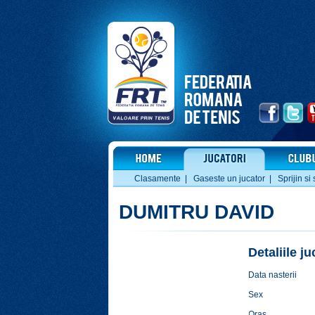
Clasamente
|
Gaseste un jucator
|
Sprijin si 
DUMITRU DAVID
Detaliile j
Data nasterii
Sex
Oras