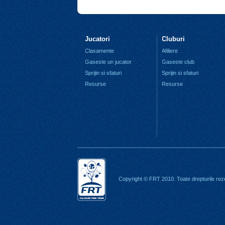
Jucatori
Cluburi
Clasamente
Afiliere
Gaseste un jucator
Gaseste club
Sprijin si sfaturi
Sprijin si sfaturi
Resurse
Resurse
Copyright © FRT 2010. Toate drepturile rez