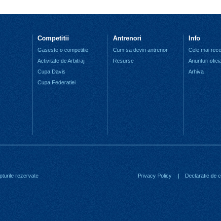
Competitii
Antrenori
Info
Gaseste o competitie
Cum sa devin antrenor
Cele mai recen
Activitate de Arbitraj
Resurse
Anunturi ofici
Cupa Davis
Arhiva
Cupa Federatiei
turile rezervate
Privacy Policy
|
Declaratie de co