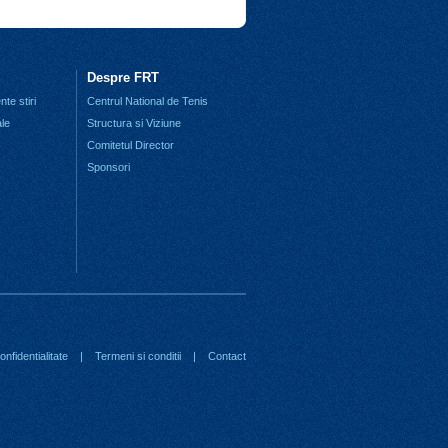
Despre FRT
te stiri
Centrul National de Tenis
ale
Structura si Viziune
Comitetul Director
Sponsori
nfidentialitate
|
Termeni si conditii
|
Contact