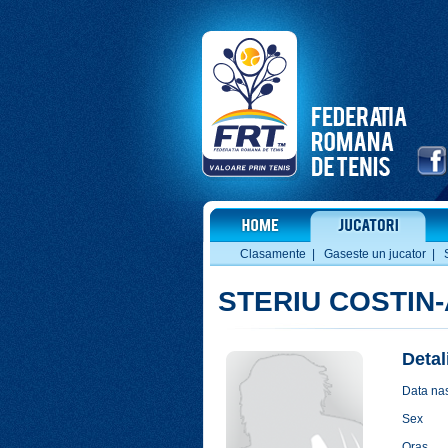
Clasamente
|
Gaseste un jucator
|
STERIU COSTIN
Detal
Data nas
Sex
Oras