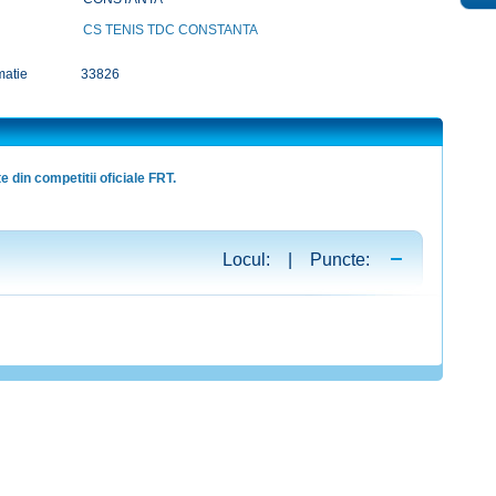
CS TENIS TDC CONSTANTA
matie
33826
e din competitii oficiale FRT.
Locul: | Puncte: