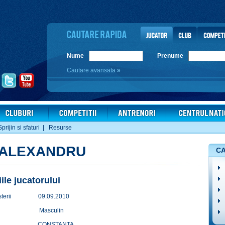
Nume
Prenume
Cautare avansata
»
Sprijin si sfaturi
|
Resurse
-ALEXANDRU
CA
iile jucatorului
terii
09.09.2010
Masculin
CONSTANTA