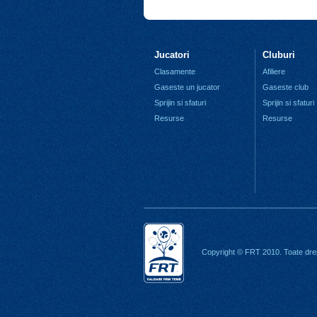
Jucatori
Cluburi
Clasamente
Afiliere
Gaseste un jucator
Gaseste club
Sprijin si sfaturi
Sprijin si sfaturi
Resurse
Resurse
Copyright © FRT 2010. Toate drep