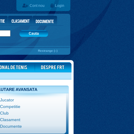
Cont nou
Login
Cauta
Restrange (–)
UTARE AVANSATA
Jucator
Competitie
Club
Clasament
Documente