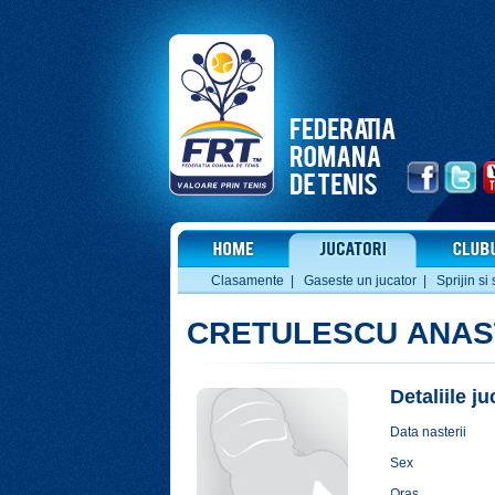
Clasamente
|
Gaseste un jucator
|
Sprijin si 
CRETULESCU ANAS
Detaliile j
Data nasterii
Sex
Oras