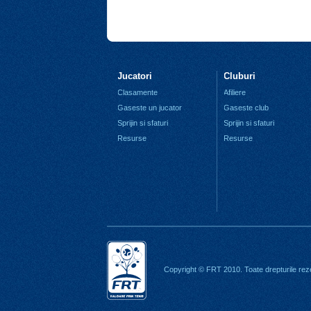
Jucatori
Cluburi
Clasamente
Afiliere
Gaseste un jucator
Gaseste club
Sprijin si sfaturi
Sprijin si sfaturi
Resurse
Resurse
Copyright © FRT 2010. Toate drepturile rez