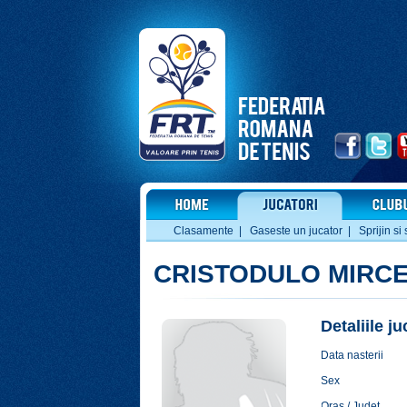
Clasamente
|
Gaseste un jucator
|
Sprijin si 
CRISTODULO MIRC
Detaliile j
Data nasterii
Sex
Oras / Judet