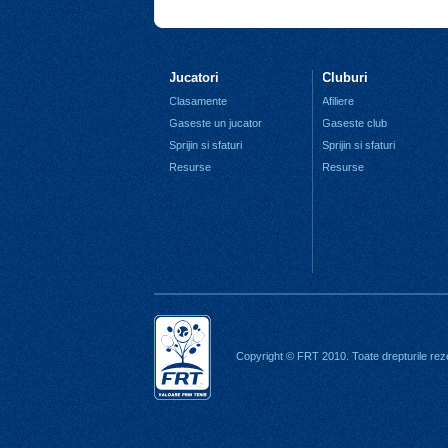
Jucatori
Cluburi
Clasamente
Afiliere
Gaseste un jucator
Gaseste club
Sprijin si sfaturi
Sprijin si sfaturi
Resurse
Resurse
Copyright © FRT 2010. Toate drepturile rez