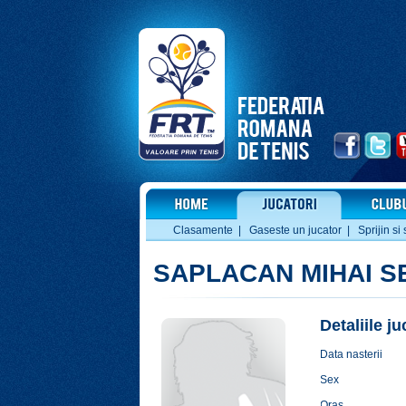
Clasamente
|
Gaseste un jucator
|
Sprijin si 
SAPLACAN MIHAI S
Detaliile j
Data nasterii
Sex
Oras