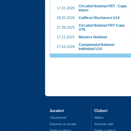
Circuitul National FRT - Cupa
17.01.2026
Intaro
28.03.2026
Calificari Bucharest U14
Circuitul National FRT Cupa
27.09.2025
UTA
17.11.2025
Masters National
Campionatul National
27.04.2026
Individual U14
Jucatori
Cluburi
Clasamente
Afiliere
Gaseste un jucator
Gaseste club
Sprijin si sfaturi
Sprijin si sfaturi