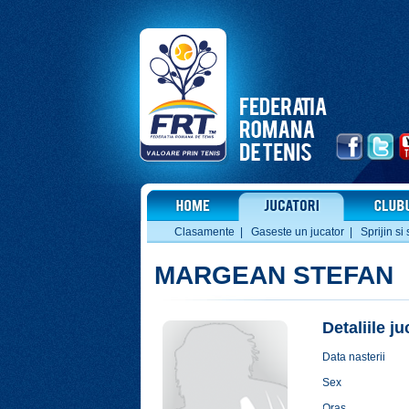
Clasamente
|
Gaseste un jucator
|
Sprijin si 
MARGEAN STEFAN
Detaliile j
Data nasterii
Sex
Oras