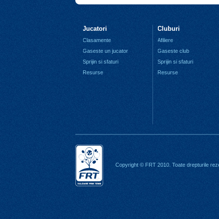
Jucatori
Cluburi
Clasamente
Afiliere
Gaseste un jucator
Gaseste club
Sprijin si sfaturi
Sprijin si sfaturi
Resurse
Resurse
Copyright © FRT 2010. Toate drepturile rez