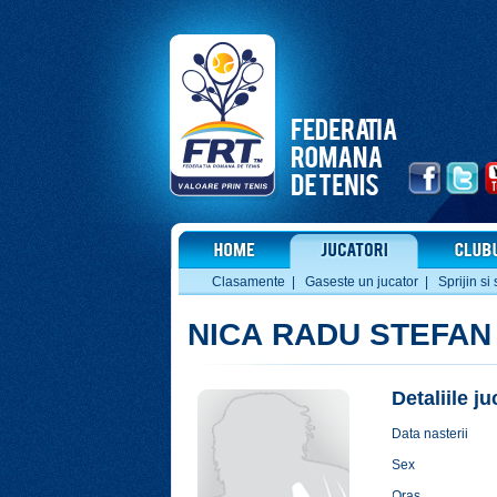
Clasamente
|
Gaseste un jucator
|
Sprijin si 
NICA RADU STEFAN
Detaliile j
Data nasterii
Sex
Oras