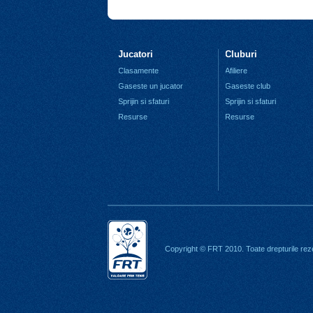
Jucatori
Cluburi
Clasamente
Afiliere
Gaseste un jucator
Gaseste club
Sprijin si sfaturi
Sprijin si sfaturi
Resurse
Resurse
Copyright © FRT 2010. Toate drepturile rez