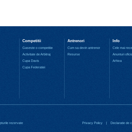
Competitii
Antrenori
Info
Gaseste o competitie
Cum sa devin antrenor
Cele mai recen
Activitate de Arbitraj
Resurse
Anunturi ofici
Cupa Davis
Arhiva
Cupa Federatiei
turile rezervate
Privacy Policy
|
Declaratie de co