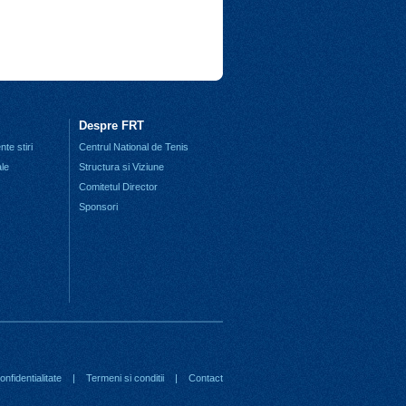
Despre FRT
te stiri
Centrul National de Tenis
ale
Structura si Viziune
Comitetul Director
Sponsori
nfidentialitate
|
Termeni si conditii
|
Contact