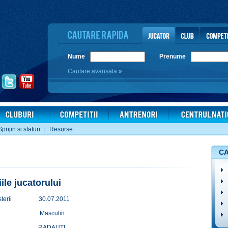
Nume
Prenume
Cautare avansata
»
Sprijin si sfaturi
|
Resurse
CA
iile jucatorului
terii
30.07.2011
Masculin
RADAUTI