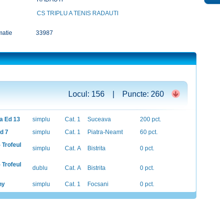
CS TRIPLU A TENIS RADAUTI
matie
33987
Locul: 156 | Puncte: 260
a Ed 13
simplu
Cat. 1
Suceava
200 pct.
d 7
simplu
Cat. 1
Piatra-Neamt
60 pct.
 Trofeul
simplu
Cat. A
Bistrita
0 pct.
 Trofeul
dublu
Cat. A
Bistrita
0 pct.
hy
simplu
Cat. 1
Focsani
0 pct.