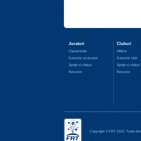
Jucatori
Cluburi
Clasamente
Afiliere
Gaseste un jucator
Gaseste club
Sprijin si sfaturi
Sprijin si sfaturi
Resurse
Resurse
Copyright © FRT 2010. Toate drep