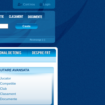
Cont nou
Login
Cauta
Restrange (–)
UTARE AVANSATA
Jucator
Competitie
Club
Clasament
Documente