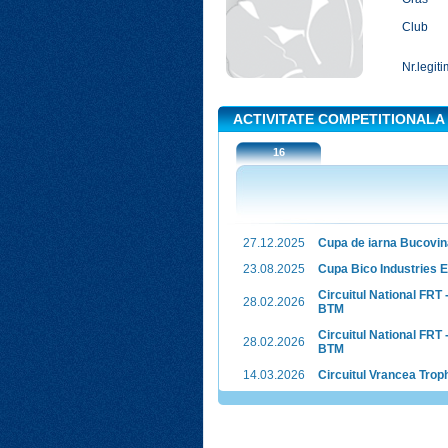
Club
Nr.legiti
ACTIVITATE COMPETITIONALA
16
27.12.2025
Cupa de iarna Bucovin
23.08.2025
Cupa Bico Industries E
Circuitul National FRT -
28.02.2026
BTM
Circuitul National FRT -
28.02.2026
BTM
14.03.2026
Circuitul Vrancea Trop