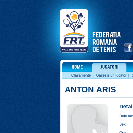
Clasamente
|
Gaseste un jucator
|
ANTON ARIS
Detal
Data nas
Sex
Oras