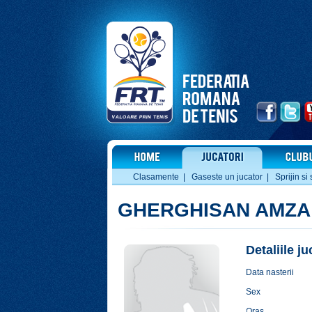
Clasamente
|
Gaseste un jucator
|
Sprijin si 
GHERGHISAN AMZA
Detaliile j
Data nasterii
Sex
Oras