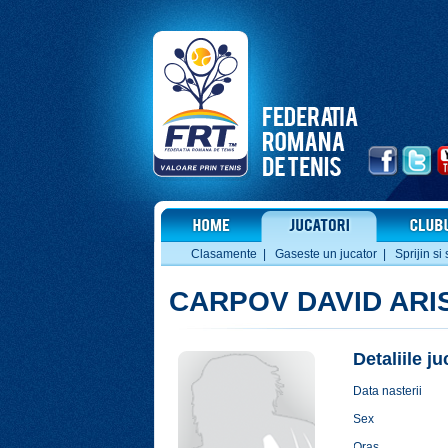
Clasamente
|
Gaseste un jucator
|
Sprijin si 
CARPOV DAVID ARI
Detaliile j
Data nasterii
Sex
Oras