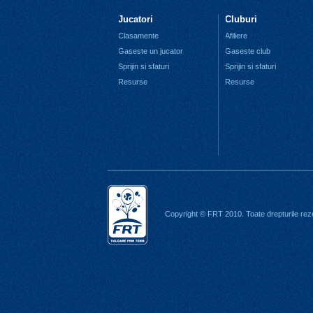
Jucatori
Cluburi
Clasamente
Afiliere
Gaseste un jucator
Gaseste club
Sprijin si sfaturi
Sprijin si sfaturi
Resurse
Resurse
Copyright © FRT 2010. Toate drepturile rez