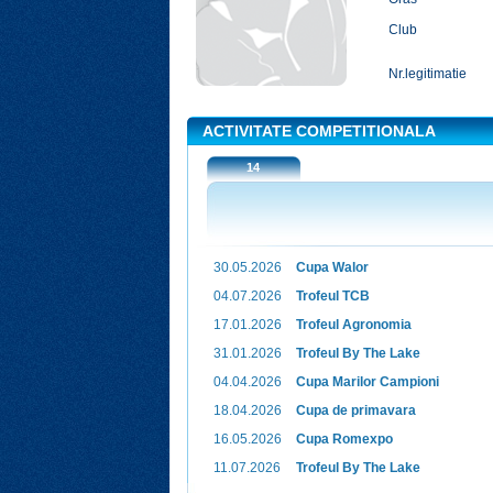
Club
Nr.legitimatie
ACTIVITATE COMPETITIONALA
14
30.05.2026
Cupa Walor
04.07.2026
Trofeul TCB
17.01.2026
Trofeul Agronomia
31.01.2026
Trofeul By The Lake
04.04.2026
Cupa Marilor Campioni
18.04.2026
Cupa de primavara
16.05.2026
Cupa Romexpo
11.07.2026
Trofeul By The Lake