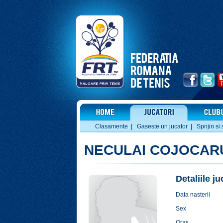
Clasamente
|
Gaseste un jucator
|
Sprijin si 
NECULAI COJOCAR
Detaliile j
Data nasterii
Sex
Oras