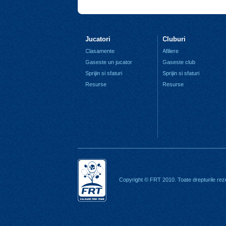
Jucatori
Cluburi
Clasamente
Afiliere
Gaseste un jucator
Gaseste club
Sprijin si sfaturi
Sprijin si sfaturi
Resurse
Resurse
Copyright © FRT 2010. Toate drepturile rez