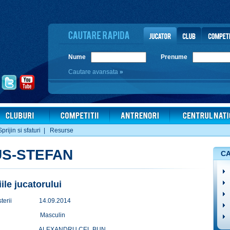
Nume
Prenume
Cautare avansata
»
Sprijin si sfaturi
|
Resurse
US-STEFAN
CA
iile jucatorului
terii
14.09.2014
Masculin
ALEXANDRU CEL BUN