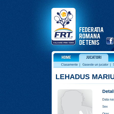
Clasamente
|
Gaseste un jucator
|
LEHADUS MARI
Detal
Data nas
Sex
Oras