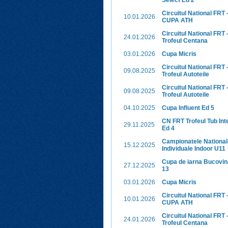
Select Ed 2
Circuitul National FRT 
10.01.2026
CUPA ATH
Circuitul National FRT 
24.01.2026
Trofeul Centana
03.01.2026
Cupa Micris
Circuitul National FRT 
09.08.2025
Trofeul Autoteile
Circuitul National FRT 
09.08.2025
Trofeul Autoteile
04.10.2025
Cupa Influent Ed 5
CN FRT Trofeul Tub Int
29.11.2025
Ed 4
Campionatele National
15.12.2025
Individuale Indoor U11
Cupa de iarna Bucovin
27.12.2025
13
03.01.2026
Cupa Micris
Circuitul National FRT 
10.01.2026
CUPA ATH
Circuitul National FRT 
24.01.2026
Trofeul Centana