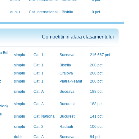
dublu
Cat. International
Bistrita
0 pct.
Competitii in afara clasamentului
a Ed
simplu
Cat. 1
Suceava
216.667 pct.
simplu
Cat. 1
Bistrita
200 pct.
simplu
Cat. 1
Craiova
200 pct.
2
simplu
Cat. 1
Piatra-Neamt
200 pct.
a
simplu
Cat. A
Suceava
188 pct.
-
simplu
Cat. A
Bucuresti
188 pct.
nion)
e
simplu
Cat. National
Bucuresti
141 pct.
simplu
Cat. 2
Radauti
100 pct.
a
dublu
Cat. A
Suceava
94 pct.