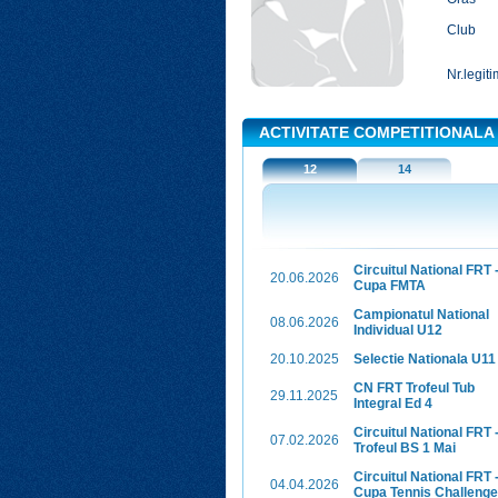
Club
Nr.legiti
ACTIVITATE COMPETITIONALA
12
14
Circuitul National FRT 
20.06.2026
Cupa FMTA
Campionatul National
08.06.2026
Individual U12
20.10.2025
Selectie Nationala U11
CN FRT Trofeul Tub
29.11.2025
Integral Ed 4
Circuitul National FRT 
07.02.2026
Trofeul BS 1 Mai
Circuitul National FRT 
04.04.2026
Cupa Tennis Challenge