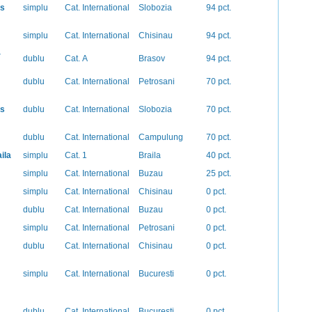
is
simplu
Cat. International
Slobozia
94 pct.
simplu
Cat. International
Chisinau
94 pct.
-
dublu
Cat. A
Brasov
94 pct.
dublu
Cat. International
Petrosani
70 pct.
is
dublu
Cat. International
Slobozia
70 pct.
dublu
Cat. International
Campulung
70 pct.
ila
simplu
Cat. 1
Braila
40 pct.
simplu
Cat. International
Buzau
25 pct.
simplu
Cat. International
Chisinau
0 pct.
dublu
Cat. International
Buzau
0 pct.
simplu
Cat. International
Petrosani
0 pct.
dublu
Cat. International
Chisinau
0 pct.
simplu
Cat. International
Bucuresti
0 pct.
dublu
Cat. International
Bucuresti
0 pct.