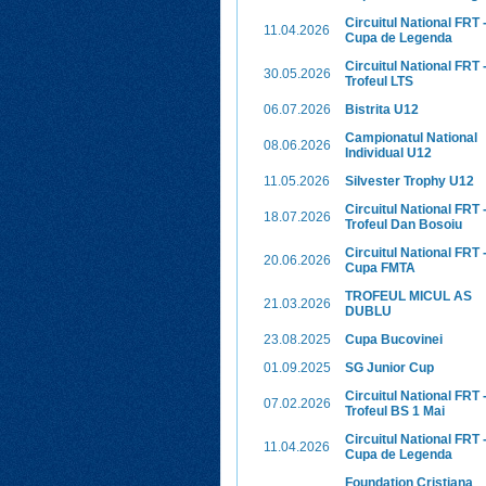
Circuitul National FRT 
11.04.2026
Cupa de Legenda
Circuitul National FRT 
30.05.2026
Trofeul LTS
06.07.2026
Bistrita U12
Campionatul National
08.06.2026
Individual U12
11.05.2026
Silvester Trophy U12
Circuitul National FRT 
18.07.2026
Trofeul Dan Bosoiu
Circuitul National FRT 
20.06.2026
Cupa FMTA
TROFEUL MICUL AS
21.03.2026
DUBLU
23.08.2025
Cupa Bucovinei
01.09.2025
SG Junior Cup
Circuitul National FRT 
07.02.2026
Trofeul BS 1 Mai
Circuitul National FRT 
11.04.2026
Cupa de Legenda
Foundation Cristiana