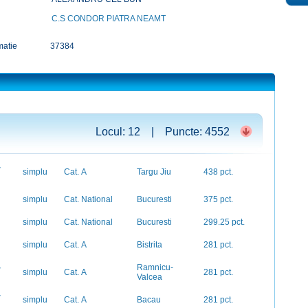
C.S CONDOR PIATRA NEAMT
matie
37384
Locul: 12 | Puncte: 4552
-
simplu
Cat. A
Targu Jiu
438 pct.
simplu
Cat. National
Bucuresti
375 pct.
simplu
Cat. National
Bucuresti
299.25 pct.
simplu
Cat. A
Bistrita
281 pct.
-
Ramnicu-
simplu
Cat. A
281 pct.
Valcea
-
simplu
Cat. A
Bacau
281 pct.