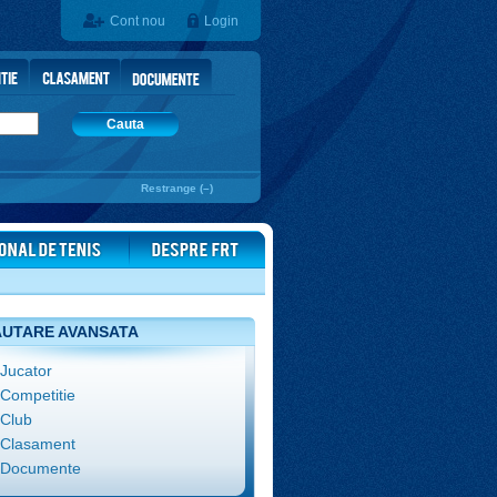
Cont nou
Login
Cauta
Restrange (–)
UTARE AVANSATA
Jucator
Competitie
Club
Clasament
Documente