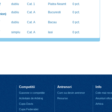
2
dublu
Cat. 1
Piatra-Neamt
0 pct.
-
dublu
Cat. A
Bucuresti
0 pct.
nion)
-
dublu
Cat. A
Bacau
0 pct.
-
simplu
Cat. A
Iasi
0 pct.
Competitii
Antrenori
Info
Gaseste o competitie
Cum sa devin antrenor
Cele mai recen
Activitate de Arbitraj
Resurse
Anunturi ofici
Cupa Davis
Arhiva
Cupa Federatiei