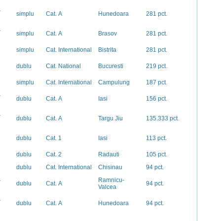
-
simplu
Cat. A
Hunedoara
281 pct.
-
simplu
Cat. A
Brasov
281 pct.
simplu
Cat. International
Bistrita
281 pct.
dublu
Cat. National
Bucuresti
219 pct.
simplu
Cat. International
Campulung
187 pct.
-
dublu
Cat. A
Iasi
156 pct.
-
dublu
Cat. A
Targu Jiu
135.333 pct.
dublu
Cat. 1
Iasi
113 pct.
dublu
Cat. 2
Radauti
105 pct.
dublu
Cat. International
Chisinau
94 pct.
-
Ramnicu-
dublu
Cat. A
94 pct.
Valcea
-
dublu
Cat. A
Hunedoara
94 pct.