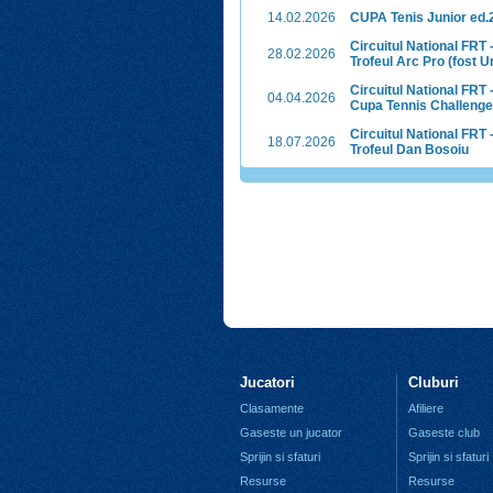
14.02.2026
CUPA Tenis Junior ed.
Circuitul National FRT 
28.02.2026
Trofeul Arc Pro (fost U
Circuitul National FRT 
04.04.2026
Cupa Tennis Challenge
Circuitul National FRT 
18.07.2026
Trofeul Dan Bosoiu
Jucatori
Cluburi
Clasamente
Afiliere
Gaseste un jucator
Gaseste club
Sprijin si sfaturi
Sprijin si sfaturi
Resurse
Resurse