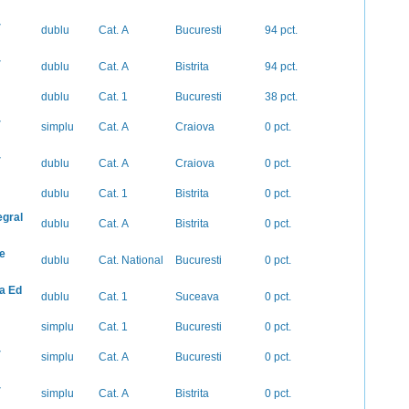
-
dublu
Cat. A
Bucuresti
94 pct.
-
dublu
Cat. A
Bistrita
94 pct.
dublu
Cat. 1
Bucuresti
38 pct.
-
simplu
Cat. A
Craiova
0 pct.
-
dublu
Cat. A
Craiova
0 pct.
dublu
Cat. 1
Bistrita
0 pct.
egral
dublu
Cat. A
Bistrita
0 pct.
e
dublu
Cat. National
Bucuresti
0 pct.
a Ed
dublu
Cat. 1
Suceava
0 pct.
simplu
Cat. 1
Bucuresti
0 pct.
-
simplu
Cat. A
Bucuresti
0 pct.
-
simplu
Cat. A
Bistrita
0 pct.