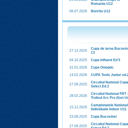
Romania U12
06.07.2026
Bistrita U12
Cupa de iarna Bucovin
27.12.2025
13
04.10.2025
Cupa Influent Ed 5
31.01.2026
Cupa Onioptic
14.02.2026
CUPA Tenis Junior ed.
Circuitul National Cup
27.09.2025
Select Ed 2
Circuitul National FRT 
28.02.2026
Trofeul Arc Pro (fost U
Campionatele National
15.12.2025
Individuale Indoor U11
23.08.2025
Cupa Bucovinei
Circuitul National Cup
27.09.2025