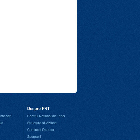
Despre FRT
te stiri
Centrul National de Tenis
ale
Structura si Viziune
Comitetul Director
Sponsori