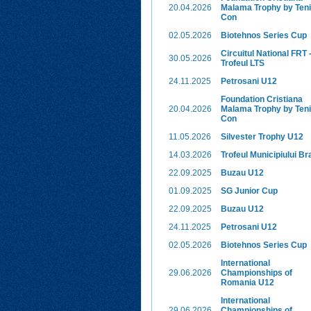
20.04.2026
Malama Trophy by Ten
Con
02.05.2026
Biotehnos Series Cup
Circuitul National FRT 
30.05.2026
Trofeul LTS
24.11.2025
Petrosani U12
Foundation Cristiana
20.04.2026
Malama Trophy by Ten
Con
11.05.2026
Silvester Trophy U12
14.03.2026
Trofeul Municipiului Bra
22.09.2025
Buzau U12
01.09.2025
SG Junior Cup
22.09.2025
Buzau U12
24.11.2025
Petrosani U12
02.05.2026
Biotehnos Series Cup
International
29.06.2026
Championships of
Romania U12
International
29.06.2026
Championships of