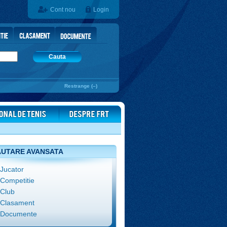
Cont nou
Login
Cauta
Restrange (–)
UTARE AVANSATA
Jucator
Competitie
Club
Clasament
Documente