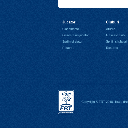
Jucatori
Cluburi
Clasamente
Afiliere
Gaseste un jucator
Gaseste club
Sprijin si sfaturi
Sprijin si sfaturi
Resurse
Resurse
Copyright © FRT 2010. Toate drep