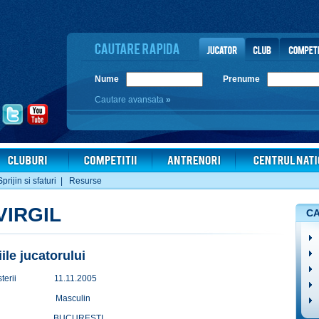
Nume
Prenume
Cautare avansata
»
Sprijin si sfaturi
|
Resurse
VIRGIL
CA
iile jucatorului
terii
11.11.2005
Masculin
BUCURESTI