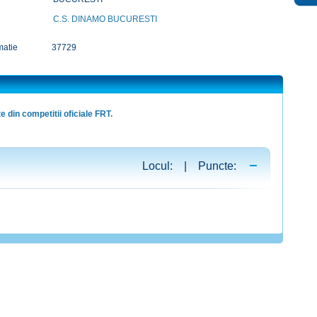
C.S. DINAMO BUCURESTI
matie
37729
e din competitii oficiale FRT.
Locul: | Puncte: