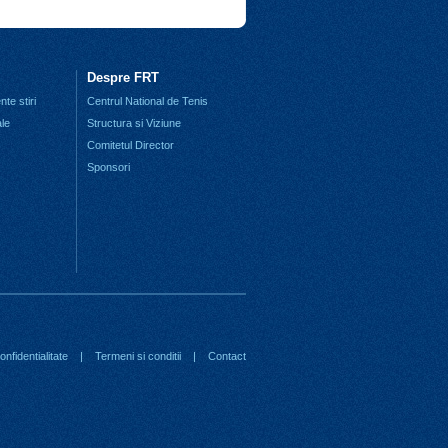
Despre FRT
te stiri
Centrul National de Tenis
ale
Structura si Viziune
Comitetul Director
Sponsori
nfidentialitate
|
Termeni si conditii
|
Contact