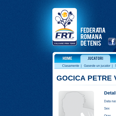
Clasamente
|
Gaseste un jucator
|
GOCICA PETRE 
Detal
Data nas
Sex
Oras