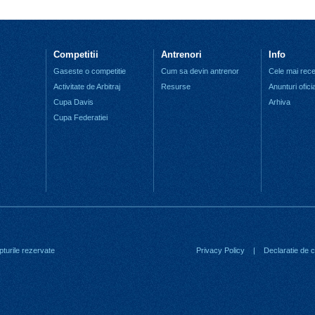
Competitii
Antrenori
Info
Gaseste o competitie
Cum sa devin antrenor
Cele mai recen
Activitate de Arbitraj
Resurse
Anunturi ofici
Cupa Davis
Arhiva
Cupa Federatiei
turile rezervate
Privacy Policy
|
Declaratie de co