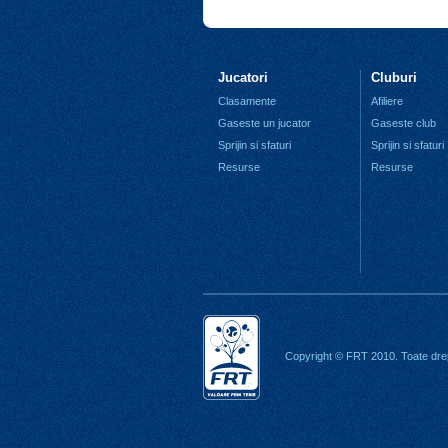
Jucatori
Cluburi
Clasamente
Afiliere
Gaseste un jucator
Gaseste club
Sprijin si sfaturi
Sprijin si sfaturi
Resurse
Resurse
Copyright © FRT 2010. Toate drep