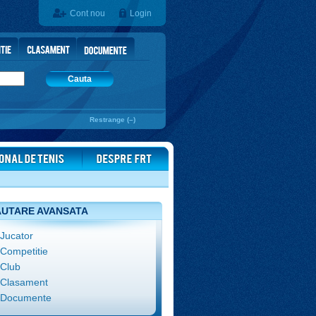
Cont nou
Login
Cauta
Restrange (–)
UTARE AVANSATA
Jucator
Competitie
Club
Clasament
Documente