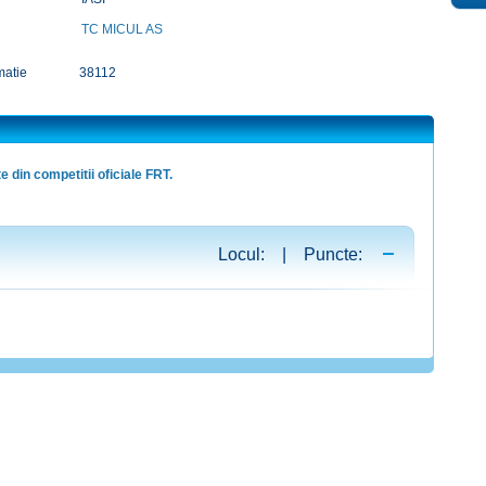
TC MICUL AS
matie
38112
e din competitii oficiale FRT.
Locul: | Puncte: