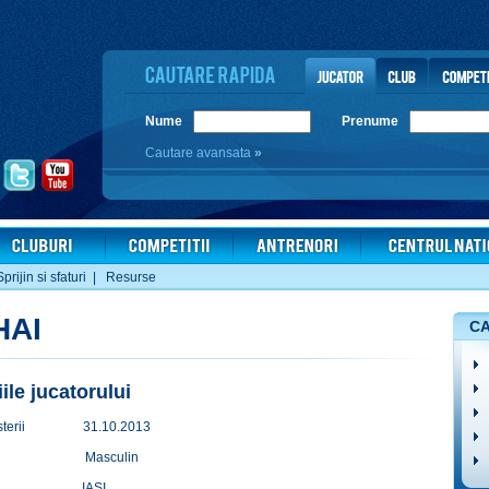
Nume
Prenume
Cautare avansata
»
Sprijin si sfaturi
|
Resurse
HAI
CA
iile jucatorului
terii
31.10.2013
Masculin
IASI