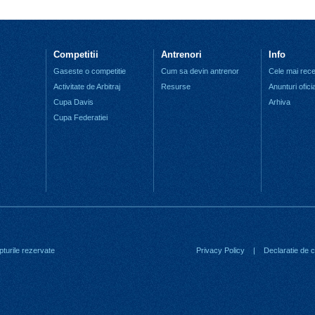
Competitii
Antrenori
Info
Gaseste o competitie
Cum sa devin antrenor
Cele mai recen
Activitate de Arbitraj
Resurse
Anunturi ofici
Cupa Davis
Arhiva
Cupa Federatiei
turile rezervate
Privacy Policy
|
Declaratie de co