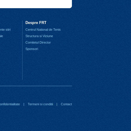
Despre FRT
te stiri
Centrul National de Tenis
ale
Structura si Viziune
Comitetul Director
Sponsori
nfidentialitate
|
Termeni si conditii
|
Contact