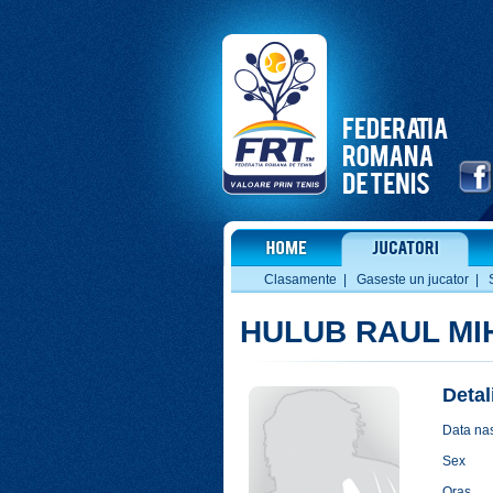
Clasamente
|
Gaseste un jucator
|
HULUB RAUL MI
Detal
Data nas
Sex
Oras