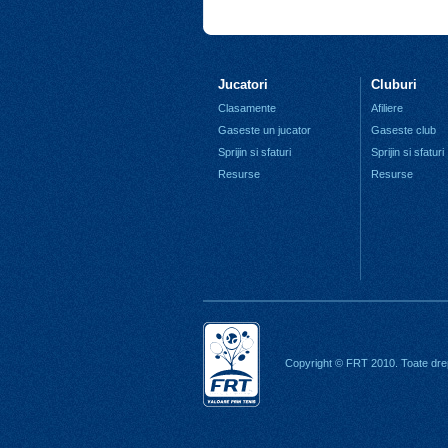
Jucatori
Cluburi
Clasamente
Afiliere
Gaseste un jucator
Gaseste club
Sprijin si sfaturi
Sprijin si sfaturi
Resurse
Resurse
Copyright © FRT 2010. Toate drep