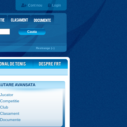
Cont nou
Login
Cauta
Restrange (–)
UTARE AVANSATA
Jucator
Competitie
Club
Clasament
Documente