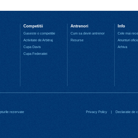
Competitii
Antrenori
Info
Gaseste o competitie
Cum sa devin antrenor
Cele mai recen
Activitate de Arbitraj
Resurse
Anunturi ofici
Cupa Davis
Arhiva
Cupa Federatiei
turile rezervate
Privacy Policy
|
Declaratie de co