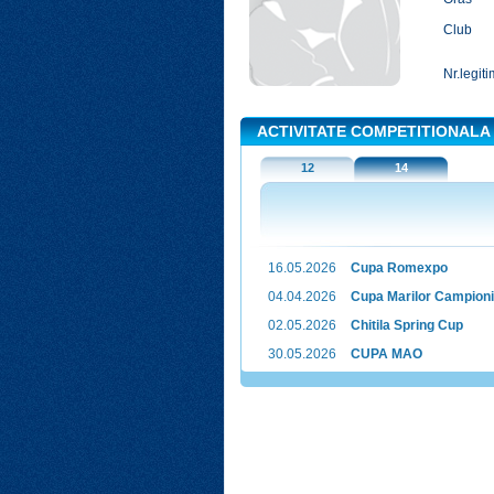
Club
Nr.legiti
ACTIVITATE COMPETITIONALA
12
14
16.05.2026
Cupa Romexpo
04.04.2026
Cupa Marilor Campioni
02.05.2026
Chitila Spring Cup
30.05.2026
CUPA MAO