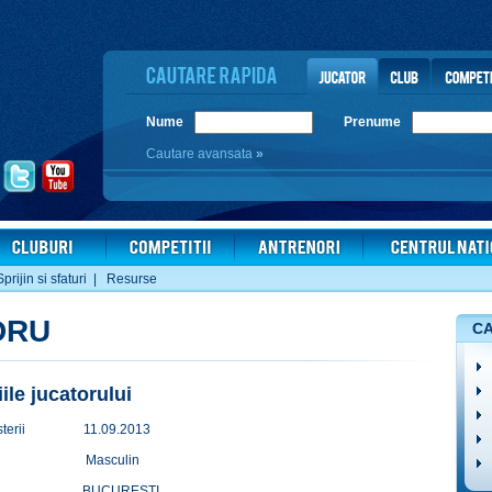
Nume
Prenume
Cautare avansata
»
Sprijin si sfaturi
|
Resurse
DRU
CA
iile jucatorului
terii
11.09.2013
Masculin
BUCURESTI