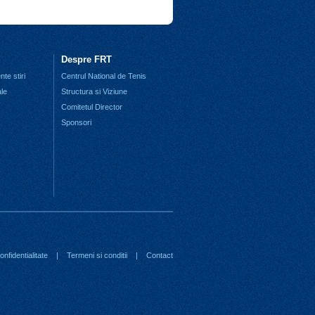
Despre FRT
te stiri
Centrul National de Tenis
ale
Structura si Viziune
Comitetul Director
Sponsori
nfidentialitate
|
Termeni si conditii
|
Contact