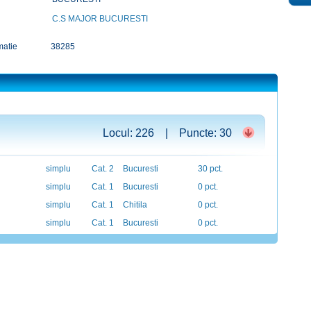
C.S MAJOR BUCURESTI
matie
38285
Locul: 226 | Puncte: 30
simplu
Cat. 2
Bucuresti
30 pct.
simplu
Cat. 1
Bucuresti
0 pct.
simplu
Cat. 1
Chitila
0 pct.
simplu
Cat. 1
Bucuresti
0 pct.