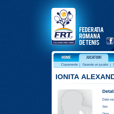
Clasamente
|
Gaseste un jucator
|
IONITA ALEXAN
Detal
Data nas
Sex
Oras