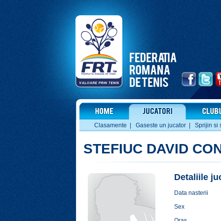
Clasamente
|
Gaseste un jucator
|
Sprijin si 
STEFIUC DAVID CO
Detaliile j
Data nasterii
Sex
Oras