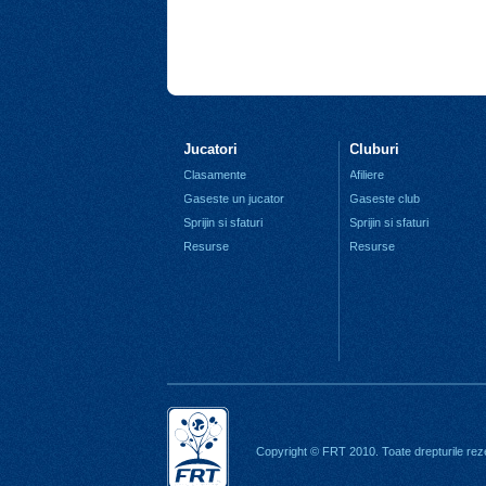
Jucatori
Cluburi
Clasamente
Afiliere
Gaseste un jucator
Gaseste club
Sprijin si sfaturi
Sprijin si sfaturi
Resurse
Resurse
Copyright © FRT 2010. Toate drepturile rez