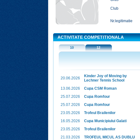
Club
Nr.legitimatie
ACTIVITATE COMPETITIONALA
10
12
Kinder Joy of Moving by
20.06.2026
Lechner Tennis School
13.06.2026
Cupa CSM Roman
25.07.2026
Cupa Romfour
25.07.2026
Cupa Romfour
23.05.2026
Trofeul Brailenilor
16.05.2026
Cupa Municipiului Galati
23.05.2026
Trofeul Brailenilor
21.03.2026
TROFEUL MICUL AS DUBLU