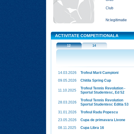
Club
Nr.legitimatie
ACTIVITATE COMPETITIONALA
12
14
14.03.2026
Trofeul Marii Campioni
09.05.2026
Chitila Spring Cup
Trofeul Tennis Revolution -
11.10.2025
Sportul Studentesc, Ed 52
Trofeul Tennis Revolution
28.03.2026
Sportul Studentesc Editia 53
31.01.2026
Trofeul Radu Popescu
23.05.2026
Cupa de primavara Livone
08.11.2025
Cupa Libra 16