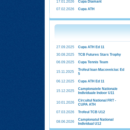
17.01.2026
Cupa Diamant
07.02.2026
Cupa ATH
27.09.2025
Cupa ATH Ed 11
30.08.2025
TCB Futures Stars Trophy
06.09.2025
Cupa Tennis Team
Trofeul Ioan Macoveiciuc Ed
15.11.2025
5
06.12.2025
Cupa ATH Ed 11
Campionatele Nationale
15.12.2025
Individuale Indoor U11
Circuitul National FRT -
10.01.2026
CUPA ATH
07.03.2026
Trofeul TCB U12
Campionatul National
08.06.2026
Individual U12