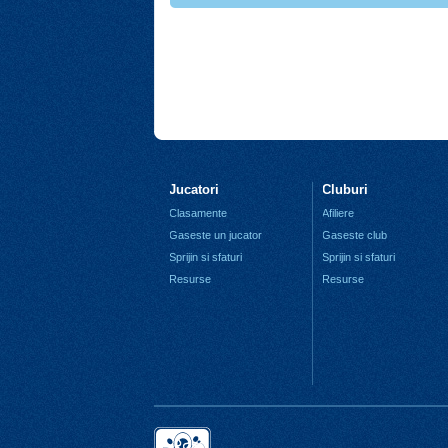
Jucatori
Cluburi
Clasamente
Afiliere
Gaseste un jucator
Gaseste club
Sprijin si sfaturi
Sprijin si sfaturi
Resurse
Resurse