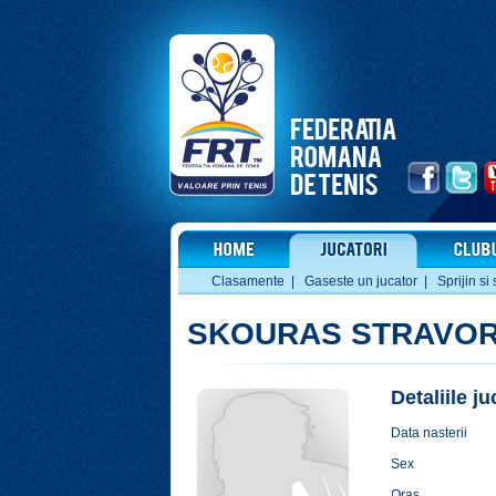
Clasamente
|
Gaseste un jucator
|
Sprijin si 
SKOURAS STRAVOR
Detaliile j
Data nasterii
Sex
Oras