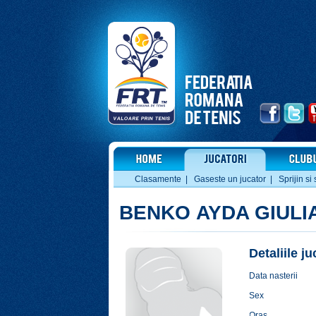
Clasamente
|
Gaseste un jucator
|
Sprijin si 
BENKO AYDA GIULI
Detaliile j
Data nasterii
Sex
Oras