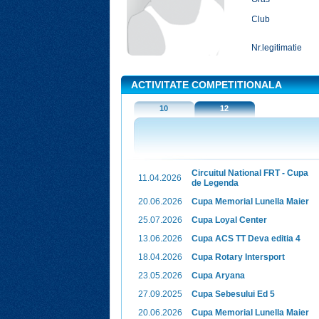
Club
Nr.legitimatie
ACTIVITATE COMPETITIONALA
10
12
Circuitul National FRT - Cupa
11.04.2026
de Legenda
20.06.2026
Cupa Memorial Lunella Maier
25.07.2026
Cupa Loyal Center
13.06.2026
Cupa ACS TT Deva editia 4
18.04.2026
Cupa Rotary Intersport
23.05.2026
Cupa Aryana
27.09.2025
Cupa Sebesului Ed 5
20.06.2026
Cupa Memorial Lunella Maier