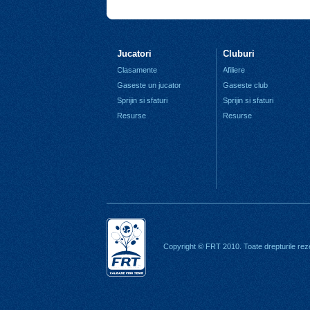
Jucatori
Cluburi
Clasamente
Afiliere
Gaseste un jucator
Gaseste club
Sprijin si sfaturi
Sprijin si sfaturi
Resurse
Resurse
Copyright © FRT 2010. Toate drepturile rez