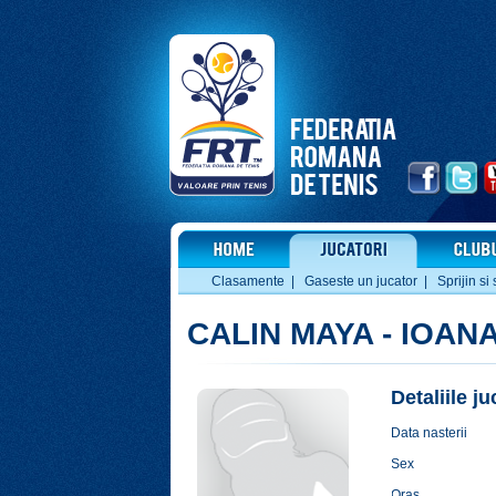
Clasamente
|
Gaseste un jucator
|
Sprijin si 
CALIN MAYA - IOAN
Detaliile j
Data nasterii
Sex
Oras