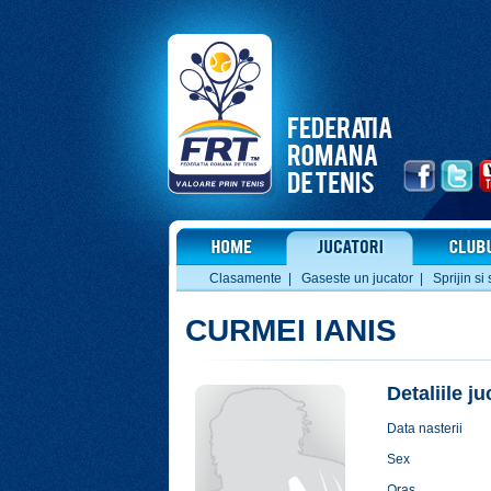
Clasamente
|
Gaseste un jucator
|
Sprijin si 
CURMEI IANIS
Detaliile j
Data nasterii
Sex
Oras