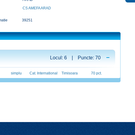
CS AMEFA ARAD
matie
39251
Locul: 6 | Puncte: 70
simplu
Cat. International
Timisoara
70 pct.