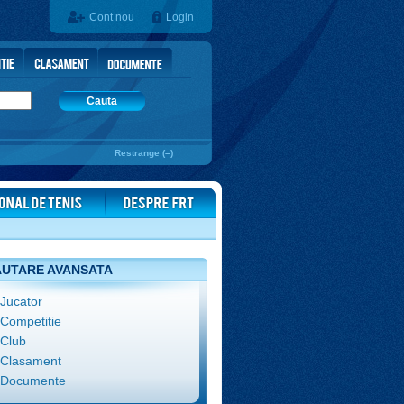
Cont nou
Login
Cauta
Restrange (–)
UTARE AVANSATA
Jucator
Competitie
Club
Clasament
Documente