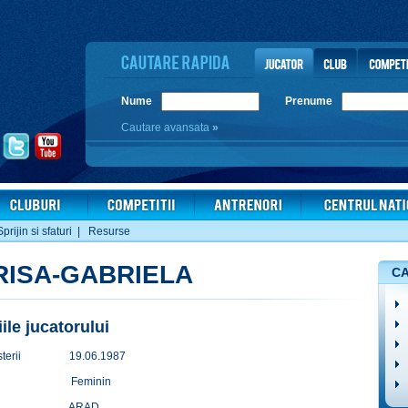
Nume
Prenume
Cautare avansata
»
Sprijin si sfaturi
|
Resurse
ISA-GABRIELA
CA
iile jucatorului
terii
19.06.1987
Feminin
ARAD