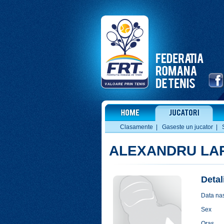
Clasamente
|
Gaseste un jucator
|
ALEXANDRU LAR
Detal
Data nas
Sex
Oras