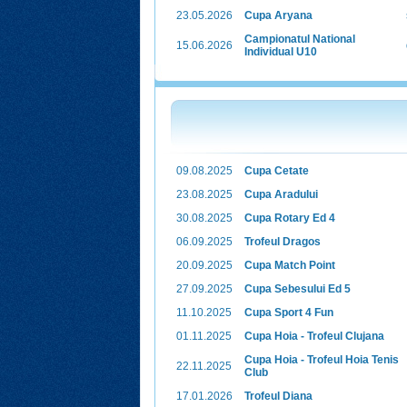
23.05.2026
Cupa Aryana
Campionatul National
15.06.2026
Individual U10
09.08.2025
Cupa Cetate
23.08.2025
Cupa Aradului
30.08.2025
Cupa Rotary Ed 4
06.09.2025
Trofeul Dragos
20.09.2025
Cupa Match Point
27.09.2025
Cupa Sebesului Ed 5
11.10.2025
Cupa Sport 4 Fun
01.11.2025
Cupa Hoia - Trofeul Clujana
Cupa Hoia - Trofeul Hoia Tenis
22.11.2025
Club
17.01.2026
Trofeul Diana