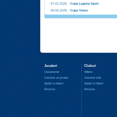
07.02.2026
Cupa Laguna Sport
06.06.2026
Cupa Yonex
Jucatori
Cluburi
Clasamente
Afiliere
Gaseste un jucator
Gaseste club
Sprijin si sfaturi
Sprijin si sfaturi
Resurse
Resurse