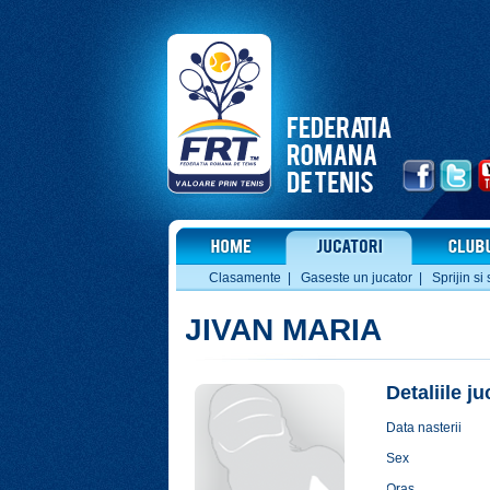
Clasamente
|
Gaseste un jucator
|
Sprijin si 
JIVAN MARIA
Detaliile j
Data nasterii
Sex
Oras